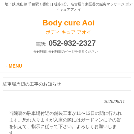
地下鉄 東山線 千種駅１番出口 徒歩2分。名古屋市東区葵の鍼灸マッサージ ボデ
ィキュアアオイ
Body cure Aoi
ボディ キュア アオイ
052-932-2327
電話:
受付時間: 受付時間のページを参照ください
MENU
駐車場周辺の工事のお知らせ
2020/08/11
当院裏の駐車場付近の舗装工事が11〜13日の間に行われ
ます。恐れ入りますが入庫の際にはガードマンにその旨
を伝えて、指示に従って下さい。よろしくお願いしま
す。